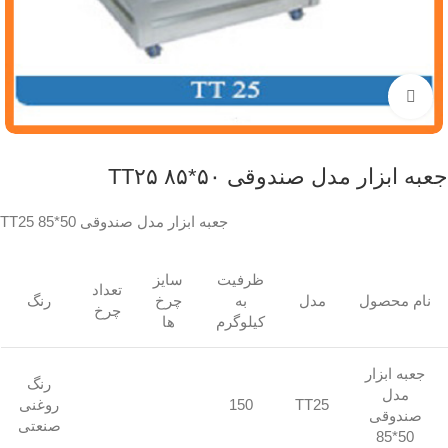
برای بزرگنمایی کلیک کنید
جعبه ابزار مدل صندوقی ۵۰*۸۵ TT۲۵
جعبه ابزار مدل صندوقی 50*85 TT25
ظرفیت
سایز
تعداد
نام محصول
مدل
به
چرخ
رنگ
چرخ
کیلوگرم
ها
جعبه ابزار
رنگ
مدل
TT25
150
روغنی
صندوقی
صنعتی
50*85