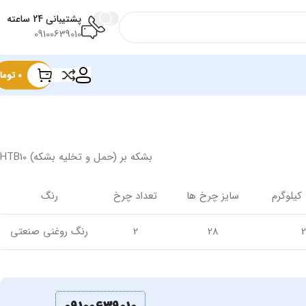
پشتیبانی 24 ساعته
09100639010
۰
توما
بشکه‌ بر (حمل و تخلیه بشکه) HTB10
کیلوگرم
سایز چرخ ها
تعداد چرخ
رنگ
28
2
رنگ روغنی صنعتی